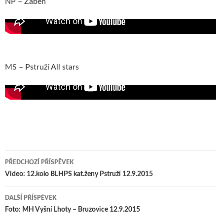
NP – Žábeň
MS – Pstruží All stars
PŘEDCHOZÍ PŘÍSPĚVEK
Navigace pro příspěvek
Video: 12.kolo BLHPS kat.ženy Pstruží 12.9.2015
DALŠÍ PŘÍSPĚVEK
Foto: MH Vyšní Lhoty – Bruzovice 12.9.2015