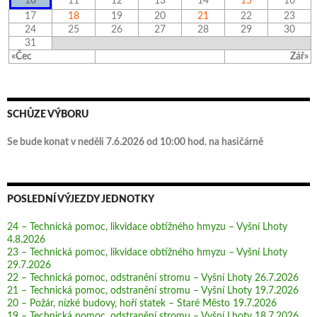
10
11
12
13
14
15
16
17
18
19
20
21
22
23
24
25
26
27
28
29
30
31
«Čec
Zář»
SCHŮZE VÝBORU
Se bude konat v neděli 7.6.2026 od 10:00 hod. na hasičárně
POSLEDNÍ VÝJEZDY JEDNOTKY
24 – Technická pomoc, likvidace obtížného hmyzu – Vyšní Lhoty
4.8.2026
23 – Technická pomoc, likvidace obtížného hmyzu – Vyšní Lhoty
29.7.2026
22 – Technická pomoc, odstranění stromu – Vyšní Lhoty 26.7.2026
21 – Technická pomoc, odstranění stromu – Vyšní Lhoty 19.7.2026
20 – Požár, nízké budovy, hoří statek – Staré Město 19.7.2026
19 – Technická pomoc, odstranění stromu – Vyšní Lhoty 18.7.2026