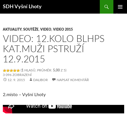
Hledat
SDH Vyšní Lhoty
PŘEJÍT K OBSAHU WEBU
ZÁKLAD
NAVIGA
MENU
AKTUALITY
,
SOUTĚŽE
,
VIDEO
,
VIDEO 2015
VIDEO: 12.KOLO BLHPS
KAT.MUŽI PSTRUŽÍ
12.9.2015
(
1
HLASŮ, PRŮMĚR:
5,00
Z 5)
3 096 ZOBRAZENÍ
12. 9. 2015
DALIBOR
NAPSAT KOMENTÁŘ
2.místo – Vyšní Lhoty