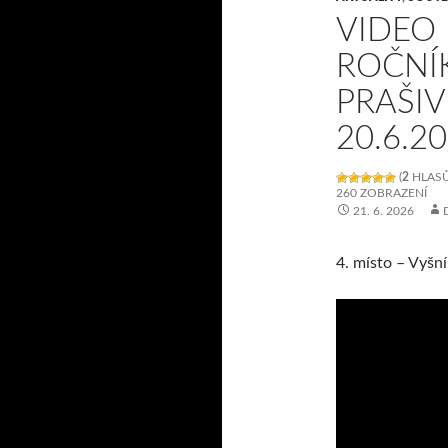
VIDEO 
ROČNÍ
PRAŠIV
20.6.2
(
2
HLASŮ
260 ZOBRAZENÍ
21. 6. 2026
4. místo – Vyšn