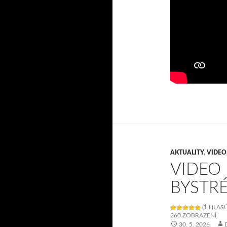
AKTUALITY
,
VIDEO
VIDEO 
BYSTRÉ
(
1
HLASŮ
260 ZOBRAZENÍ
30. 5. 2026