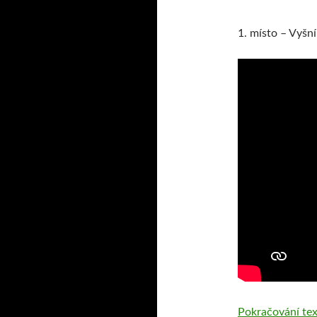
1. místo – Vyšn
Pokračování te