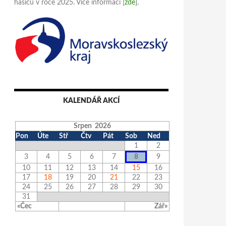
hasičů v roce 2025. Více informací [
zde
].
KALENDÁŘ AKCÍ
Srpen 2026
Pon
Úte
Stř
Čtv
Pát
Sob
Ned
1
2
3
4
5
6
7
8
9
10
11
12
13
14
15
16
17
18
19
20
21
22
23
24
25
26
27
28
29
30
31
«Čec
Zář»