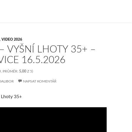
,
VIDEO 2026
– VYŠNÍ LHOTY 35+ –
ICE 16.5.2026
, PRŮMĚR:
5,00
Z 5)
DALIBOR
NAPSAT KOMENTÁŘ
í Lhoty 35+