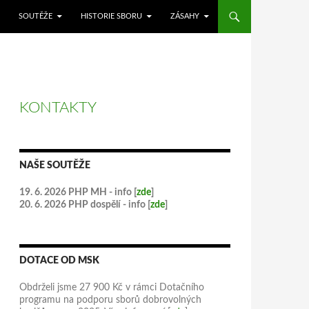
SOUTĚŽE
HISTORIE SBORU
ZÁSAHY
KONTAKTY
NAŠE SOUTĚŽE
19. 6. 2026 PHP MH - info [
zde
]
20. 6. 2026 PHP dospělí - info [
zde
]
DOTACE OD MSK
Obdrželi jsme 27 900 Kč v rámci Dotačního
programu na podporu sborů dobrovolných