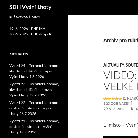
Hledat
SDH Vyšní Lhoty
PLÁNOVANÉ AKCE
19. 6. 2026 - PHP MH
20. 6. 2026 - PHP dospělí
Archiv pro rubr
AKTUALITY
AKTUALITY
,
SOUTĚ
Výjezd 24 – Technická pomoc,
likvidace obtížného hmyzu –
VIDEO:
Vyšní Lhoty 4.8.2026
VELKÉ 
Výjezd 23 – Technická pomoc,
likvidace obtížného hmyzu –
Vyšní Lhoty 29.7.2026
(
1
HLASŮ
Výjezd 22 – Technická pomoc,
123 ZOBRAZENÍ
odstranění stromu – Vyšní
5. 7. 2026
D
Lhoty 26.7.2026
Výjezd 21 – Technická pomoc,
1. místo – Vyšn
odstranění stromu – Vyšní
Lhoty 19.7.2026