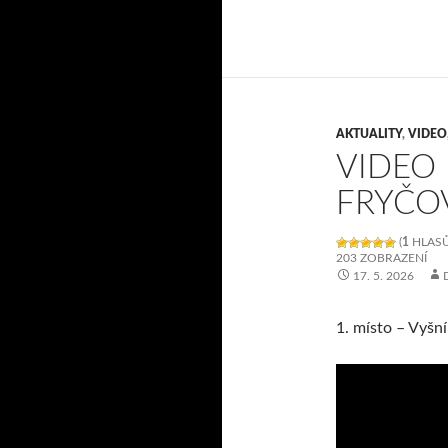
AKTUALITY
,
VIDEO
VIDEO 
FRYČOV
(
1
HLASŮ
203 ZOBRAZENÍ
17. 5. 2026
1. místo – Vyšn