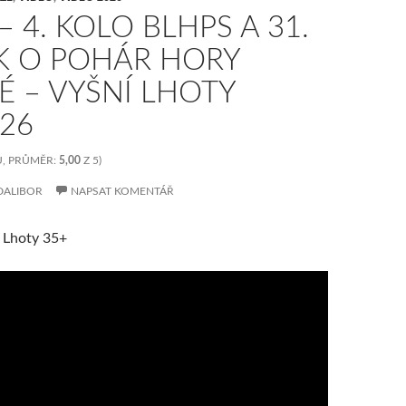
– 4. KOLO BLHPS A 31.
K O POHÁR HORY
É – VYŠNÍ LHOTY
026
, PRŮMĚR:
5,00
Z 5)
DALIBOR
NAPSAT KOMENTÁŘ
í Lhoty 35+