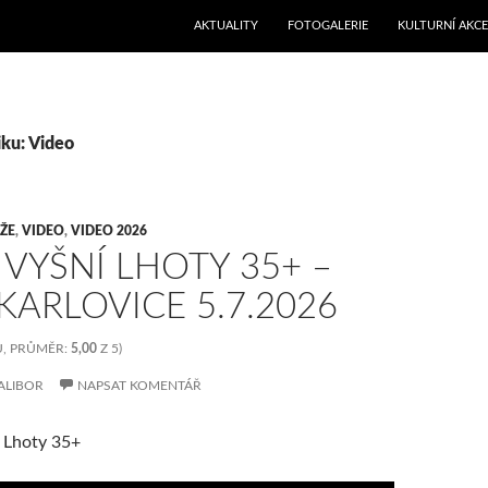
PŘEJÍT K OBSAHU WEBU
AKTUALITY
FOTOGALERIE
KULTURNÍ AKCE
iku: Video
ŽE
,
VIDEO
,
VIDEO 2026
 VYŠNÍ LHOTY 35+ –
KARLOVICE 5.7.2026
, PRŮMĚR:
5,00
Z 5)
ALIBOR
NAPSAT KOMENTÁŘ
í Lhoty 35+