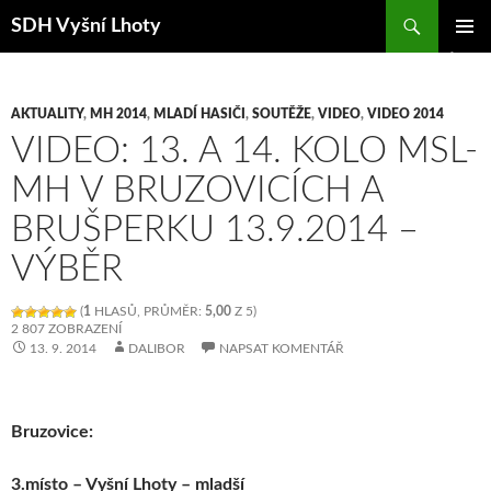
Hledat
SDH Vyšní Lhoty
PŘEJÍT K OBSAHU WEBU
ZÁKLAD
NAVIGA
MENU
AKTUALITY
,
MH 2014
,
MLADÍ HASIČI
,
SOUTĚŽE
,
VIDEO
,
VIDEO 2014
VIDEO: 13. A 14. KOLO MSL-
MH V BRUZOVICÍCH A
BRUŠPERKU 13.9.2014 –
VÝBĚR
(
1
HLASŮ, PRŮMĚR:
5,00
Z 5)
2 807 ZOBRAZENÍ
13. 9. 2014
DALIBOR
NAPSAT KOMENTÁŘ
Bruzovice:
3.místo – Vyšní Lhoty – mladší