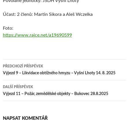
Povolané jednotky: JSDH Vyšní Lhoty
Účast: 2 členů: Martin Sikora a Aleš Wczelka
Foto:
https://www.rajce.net/a19690599
PŘEDCHOZÍ PŘÍSPĚVEK
Navigace pro příspěvek
Výjezd 9 – Likvidace obtížného hmyzu – Vyšní Lhoty 14. 8. 2025
DALŠÍ PŘÍSPĚVEK
Výjezd 11 – Požár, zemědělské objekty – Bukovec 28.8.2025
NAPSAT KOMENTÁŘ