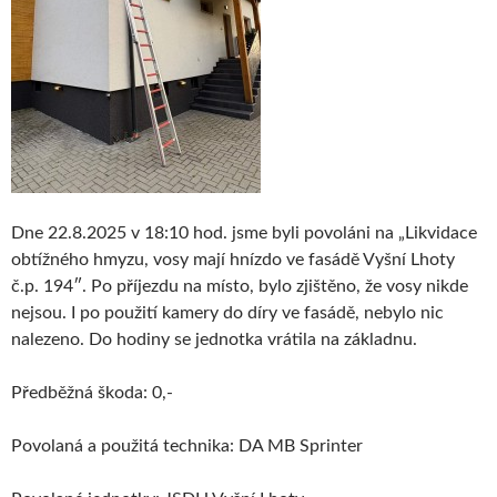
Dne 22.8.2025 v 18:10 hod. jsme byli povoláni na „Likvidace
obtížného hmyzu, vosy mají hnízdo ve fasádě Vyšní Lhoty
č.p. 194″. Po příjezdu na místo, bylo zjištěno, že vosy nikde
nejsou. I po použití kamery do díry ve fasádě, nebylo nic
nalezeno. Do hodiny se jednotka vrátila na základnu.
Předběžná škoda: 0,-
Povolaná a použitá technika: DA MB Sprinter