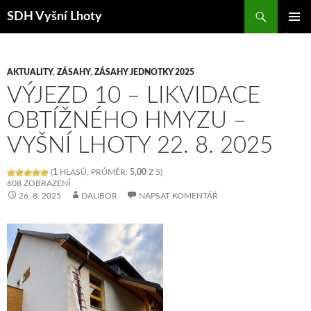
Hledat
SDH Vyšní Lhoty
PŘEJÍT K OBSAHU WEBU
ZÁKLAD
NAVIGA
MENU
AKTUALITY
,
ZÁSAHY
,
ZÁSAHY JEDNOTKY 2025
VÝJEZD 10 – LIKVIDACE
OBTÍŽNÉHO HMYZU –
VYŠNÍ LHOTY 22. 8. 2025
(
1
HLASŮ, PRŮMĚR:
5,00
Z 5)
608 ZOBRAZENÍ
26. 8. 2025
DALIBOR
NAPSAT KOMENTÁŘ