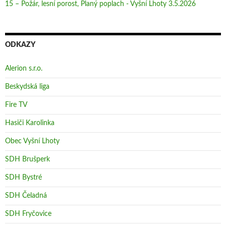
15 – Požár, lesní porost, Planý poplach - Vyšní Lhoty 3.5.2026
ODKAZY
Alerion s.r.o.
Beskydská liga
Fire TV
Hasiči Karolinka
Obec Vyšní Lhoty
SDH Brušperk
SDH Bystré
SDH Čeladná
SDH Fryčovice