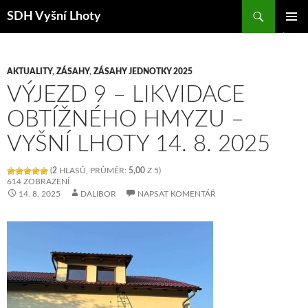
Hledat
SDH Vyšní Lhoty
PŘEJÍT K OBSAHU WEBU
ZÁKLAD
NAVIGA
MENU
AKTUALITY
,
ZÁSAHY
,
ZÁSAHY JEDNOTKY 2025
VÝJEZD 9 – LIKVIDACE
OBTÍŽNÉHO HMYZU –
VYŠNÍ LHOTY 14. 8. 2025
(
2
HLASŮ, PRŮMĚR:
5,00
Z 5)
614 ZOBRAZENÍ
14. 8. 2025
DALIBOR
NAPSAT KOMENTÁŘ