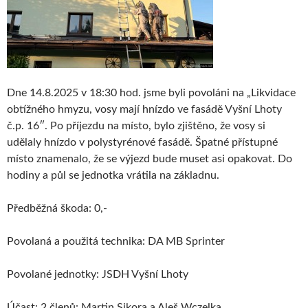
Dne 14.8.2025 v 18:30 hod. jsme byli povoláni na „Likvidace
obtížného hmyzu, vosy mají hnízdo ve fasádě Vyšní Lhoty
č.p. 16″. Po příjezdu na místo, bylo zjištěno, že vosy si
udělaly hnízdo v polystyrénové fasádě. Špatné přístupné
místo znamenalo, že se výjezd bude muset asi opakovat. Do
hodiny a půl se jednotka vrátila na základnu.
Předběžná škoda: 0,-
Povolaná a použitá technika: DA MB Sprinter
Povolané jednotky: JSDH Vyšní Lhoty
Účast: 2 členů: Martin Sikora a Aleš Wczelka