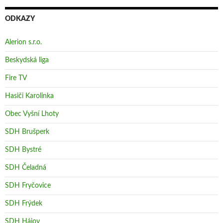
ODKAZY
Alerion s.r.o.
Beskydská liga
Fire TV
Hasiči Karolinka
Obec Vyšní Lhoty
SDH Brušperk
SDH Bystré
SDH Čeladná
SDH Fryčovice
SDH Frýdek
SDH Hájov