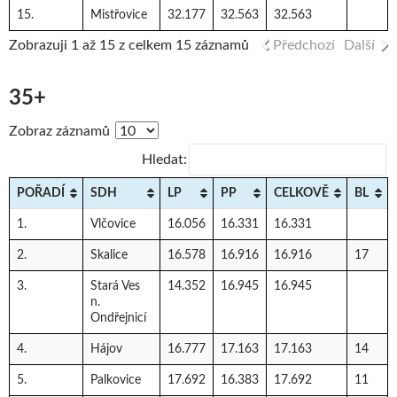
15.
Mistřovice
32.177
32.563
32.563
Zobrazuji 1 až 15 z celkem 15 záznamů
Předchozí
Další
35+
Zobraz záznamů
Hledat:
POŘADÍ
SDH
LP
PP
CELKOVĚ
BL
1.
Vlčovice
16.056
16.331
16.331
2.
Skalice
16.578
16.916
16.916
17
3.
Stará Ves
14.352
16.945
16.945
n.
Ondřejnicí
4.
Hájov
16.777
17.163
17.163
14
5.
Palkovice
17.692
16.383
17.692
11