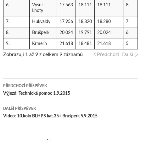
6.
Vyšní
17.563
18.111
18.111
8
Lhoty
7.
Hukvaldy
17,956
18,820
18.280
7
8.
Brušperk
20.024
19.791
20.024
6
9..
Krmelín
21.618
18.481
21.618
5
Zobrazuji 1 až 9 z celkem 9 záznamů
Předchozí
Další
PŘEDCHOZÍ PŘÍSPĚVEK
Navigace pro příspěvek
Výjezd: Technická pomoc 1.9.2015
DALŠÍ PŘÍSPĚVEK
Video: 10.kolo BLHPS kat.35+ Brušperk 5.9.2015