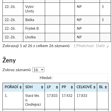
22.-26.
Vyšní
NP
5
Lhoty
22.-26.
Baška
NP
5
22.-26.
Frýdek B
NP
22.-26.
Lhotka
NP
Zobrazuji 1 až 26 z celkem 26 záznamů
Předchozí
Další
Ženy
Zobraz záznamů
Hledat:
POŘADÍ
SDH
LP
PP
CELKOVĚ
BL
1.
Stará Ves
17.833
17.432
17.833
n.
Ondřejnicí