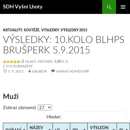
Hledat
SDH Vyšní Lhoty
PŘEJÍT K OBSAHU WEBU
ZÁKLAD
NAVIGA
MENU
AKTUALITY
,
SOUTĚŽE
,
VÝSLEDKY
,
VÝSLEDKY 2015
VÝSLEDKY: 10.KOLO BLHPS
BRUŠPERK 5.9.2015
(
2
HLASŮ, PRŮMĚR:
5,00
Z 5)
2 573 ZOBRAZENÍ
5. 9. 2015
DALIBOR
NAPSAT KOMENTÁŘ
Muži
Zobraz záznamů
Hledat:
NÁZEV
VÝSLEDN