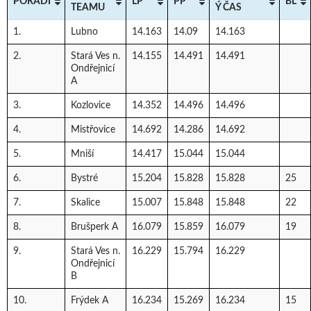
POŘADÍ
LP
PP
BL
TEAMU
Ý ČAS
1.
Lubno
14.163
14.09
14.163
2.
Stará Ves n.
14.155
14.491
14.491
Ondřejnicí
A
3.
Kozlovice
14.352
14.496
14.496
4.
Mistřovice
14.692
14.286
14.692
5.
Mniší
14.417
15.044
15.044
6.
Bystré
15.204
15.828
15.828
25
7.
Skalice
15.007
15.848
15.848
22
8.
Brušperk A
16.079
15.859
16.079
19
9.
Stará Ves n.
16.229
15.794
16.229
Ondřejnicí
B
10.
Frýdek A
16.234
15.269
16.234
15