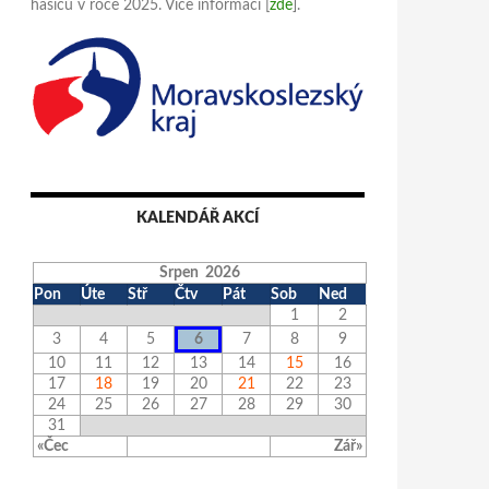
hasičů v roce 2025. Více informací [
zde
].
KALENDÁŘ AKCÍ
Srpen 2026
Pon
Úte
Stř
Čtv
Pát
Sob
Ned
1
2
3
4
5
6
7
8
9
10
11
12
13
14
15
16
17
18
19
20
21
22
23
24
25
26
27
28
29
30
31
«Čec
Zář»