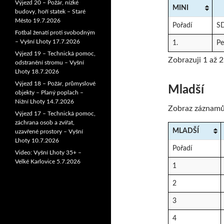
Výjezd 20 – Požár, nízké
MINI
budovy, hoří statek – Staré
Město 19.7.2026
Pořadí
S
Fotbal ženatí proti svobodným
– Vyšní Lhoty 17.7.2026
1.
Pe
Výjezd 19 – Technická pomoc,
Zobrazuji 1 až 
odstranění stromu – Vyšní
Lhoty 18.7.2026
Výjezd 18 – Požár, průmyslové
Mladší
objekty – Planý poplach –
Nižní Lhoty 14.7.2026
Zobraz záznam
Výjezd 17 – Technická pomoc,
záchrana osob a zvířat,
MLADŠÍ
uzavřené prostory – Vyšní
Lhoty 10.7.2026
Pořadí
Video: Vyšní Lhoty 35+ –
Velké Karlovice 5.7.2026
1
2
3
4