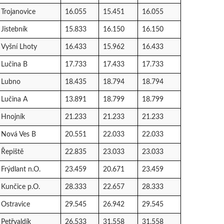
Trojanovice
16.055
15.451
16.055
Jistebník
15.833
16.150
16.150
Vyšní Lhoty
16.433
15.962
16.433
Lučina B
17.733
17.433
17.733
Lubno
18.435
18.794
18.794
Lučina A
13.891
18.799
18.799
Hnojník
21.233
21.233
21.233
Nová Ves B
20.551
22.033
22.033
Řepiště
22.835
23.033
23.033
Frýdlant n.O.
23.459
20.671
23.459
Kunčice p.O.
28.333
22.657
28.333
Ostravice
29.545
26.942
29.545
Petřvaldík
26.533
31.558
31.558