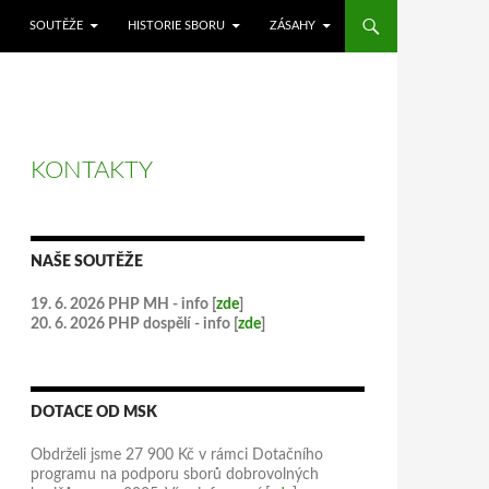
SOUTĚŽE
HISTORIE SBORU
ZÁSAHY
KONTAKTY
NAŠE SOUTĚŽE
19. 6. 2026 PHP MH - info [
zde
]
20. 6. 2026 PHP dospělí - info [
zde
]
DOTACE OD MSK
Obdrželi jsme 27 900 Kč v rámci Dotačního
programu na podporu sborů dobrovolných