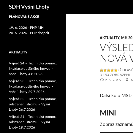
Hledat
SDH Vyšní Lhoty
PLÁNOVANÉ AKCE
19. 6. 2026 - PHP MH
20. 6. 2026 - PHP dospělí
AKTUALITY
,
MH 20
VÝSLE
AKTUALITY
NOVÁ V
Výjezd 24 – Technická pomoc,
likvidace obtížného hmyzu –
(
2
HLASŮ
Vyšní Lhoty 4.8.2026
3 153 ZOBRAZENÍ
2. 5. 2015
D
Výjezd 23 – Technická pomoc,
likvidace obtížného hmyzu –
Vyšní Lhoty 29.7.2026
Další kolo MSL
Výjezd 22 – Technická pomoc,
odstranění stromu – Vyšní
Lhoty 26.7.2026
MINI
Výjezd 21 – Technická pomoc,
odstranění stromu – Vyšní
Zobraz záznam
Lhoty 19.7.2026