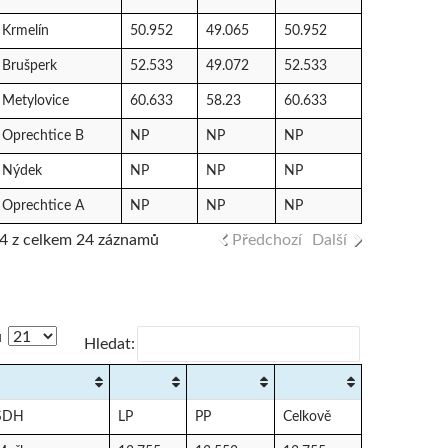
Krmelín
50.952
49.065
50.952
Brušperk
52.533
49.072
52.533
Metylovice
60.633
58.23
60.633
Oprechtice B
NP
NP
NP
Nýdek
NP
NP
NP
Oprechtice A
NP
NP
NP
24 z celkem 24 záznamů
Předchozí
Další
ů
Hledat:
SDH
LP
PP
Celkově