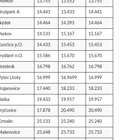
Mořkov
13.755
13.553
13.755
Brušperk A
14.441
13.433
14.441
Nýdek
14.464
14.393
14.464
Paskov
14.533
15.167
15.167
Kunčice p.O.
14.433
15.453
15.453
Frýdlant n.O.
15.586
15.670
15.670
istebník
16.798
16.762
16.798
Vyšní Lhoty
16.999
16.9699
16.999
Trojanovice
17.440
18.233
18.233
Baška
19.433
19.957
19.957
Fryčovice
17.878
20.490
20.490
Krmelín
25.133
25.240
25.240
Malenovice
25.648
25.733
25.733