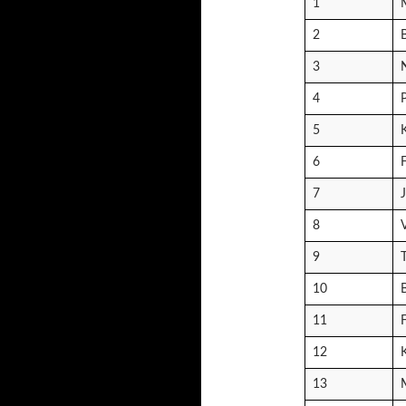
1
2
3
4
5
6
7
J
8
9
10
11
12
13