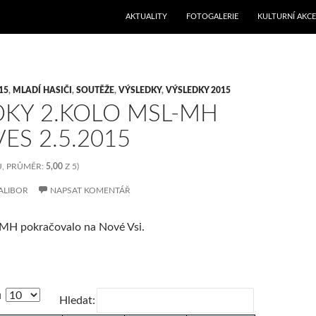
PŘEJÍT K OBSAHU WEBU
AKTUALITY
FOTOGALERIE
KULTURNÍ AKCE
15
,
MLADÍ HASIČI
,
SOUTĚŽE
,
VÝSLEDKY
,
VÝSLEDKY 2015
DKY 2.KOLO MSL-MH
ES 2.5.2015
, PRŮMĚR:
5,00
Z 5)
ALIBOR
NAPSAT KOMENTÁŘ
-MH pokračovalo na Nové Vsi.
ů
Hledat: