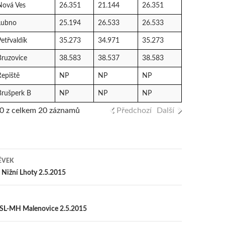
Nová Ves
26.351
21.144
26.351
Lubno
25.194
26.533
26.533
etřvaldík
35.273
34.971
35.273
Bruzovice
38.583
38.537
38.583
Řepiště
NP
NP
NP
Brušperk B
NP
NP
NP
20 z celkem 20 záznamů
Předchozí
Další
ĚVEK
 pro příspěvek
a Nižní Lhoty 2.5.2015
MSL-MH Malenovice 2.5.2015