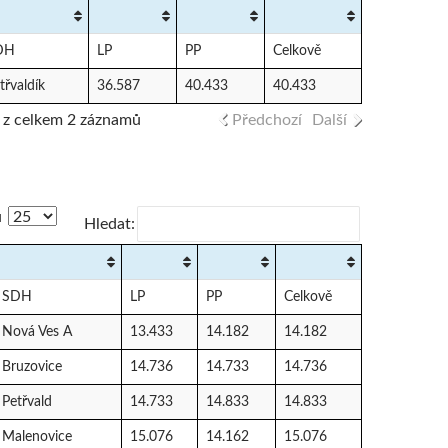
DH
LP
PP
Celkově
třvaldík
36.587
40.433
40.433
2 z celkem 2 záznamů
Předchozí
Další
ů
Hledat:
SDH
LP
PP
Celkově
Nová Ves A
13.433
14.182
14.182
Bruzovice
14.736
14.733
14.736
Petřvald
14.733
14.833
14.833
Malenovice
15.076
14.162
15.076