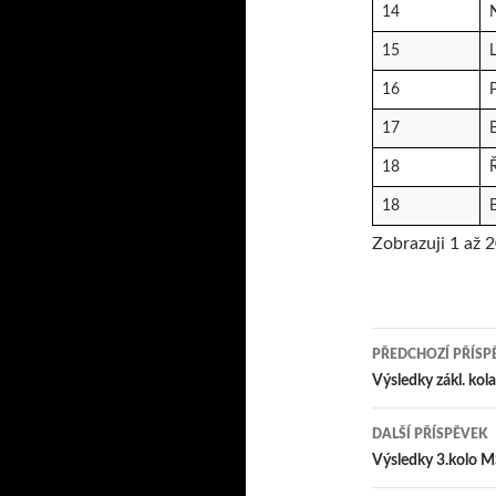
14
15
16
P
17
18
18
Zobrazuji 1 až 
PŘEDCHOZÍ PŘÍSP
Navigace
Výsledky zákl. kol
DALŠÍ PŘÍSPĚVEK
Výsledky 3.kolo 