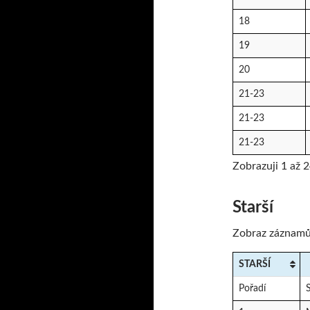
18
19
20
21-23
21-23
21-23
Zobrazuji 1 až 
Starší
Zobraz záznam
STARŠÍ
Pořadí