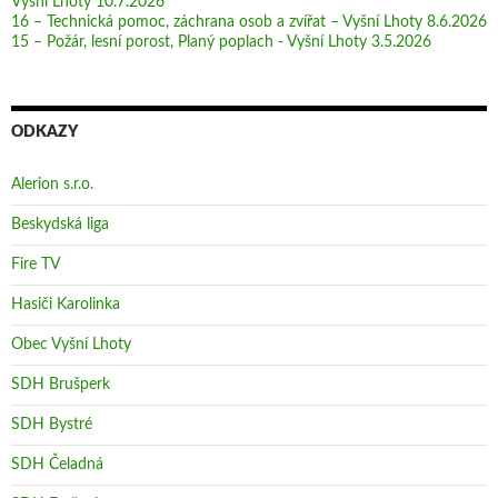
Vyšní Lhoty 10.7.2026
16 – Technická pomoc, záchrana osob a zvířat – Vyšní Lhoty 8.6.2026
15 – Požár, lesní porost, Planý poplach - Vyšní Lhoty 3.5.2026
ODKAZY
Alerion s.r.o.
Beskydská liga
Fire TV
Hasiči Karolinka
Obec Vyšní Lhoty
SDH Brušperk
SDH Bystré
SDH Čeladná