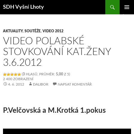
Hledat
SDH Vyšní Lhoty
PŘEJÍT K OBSAHU WEBU
ZÁKLAD
NAVIGA
MENU
AKTUALITY
,
SOUTĚŽE
,
VIDEO 2012
VIDEO POLABSKÉ
STOVKOVÁNÍ KAT.ŽENY
3.6.2012
(
3
HLASŮ, PRŮMĚR:
5,00
Z 5)
2 400 ZOBRAZENÍ
4. 6. 2012
DALIBOR
NAPSAT KOMENTÁŘ
P.Velčovská a M.Krotká 1.pokus