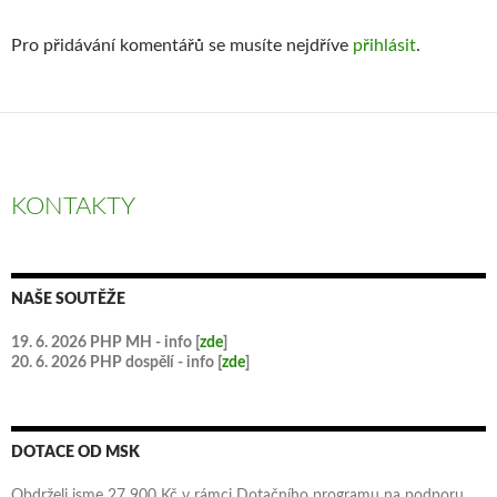
Pro přidávání komentářů se musíte nejdříve
přihlásit
.
KONTAKTY
NAŠE SOUTĚŽE
19. 6. 2026 PHP MH - info [
zde
]
20. 6. 2026 PHP dospělí - info [
zde
]
DOTACE OD MSK
Obdrželi jsme 27 900 Kč v rámci Dotačního programu na podporu