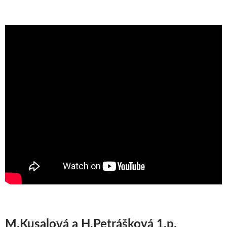
M.Kusalová a H.Petrášková 1.p.