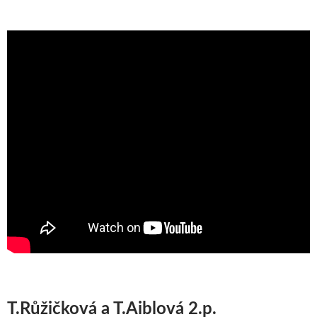
T.Růžičková a T.Aiblová 2.p.