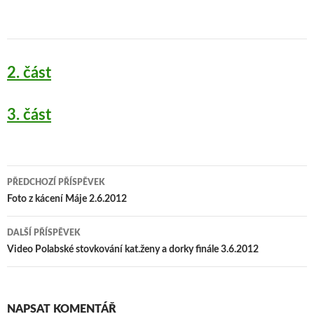
2. část
3. část
PŘEDCHOZÍ PŘÍSPĚVEK
Navigace pro příspěvek
Foto z kácení Máje 2.6.2012
DALŠÍ PŘÍSPĚVEK
Video Polabské stovkování kat.ženy a dorky finále 3.6.2012
NAPSAT KOMENTÁŘ