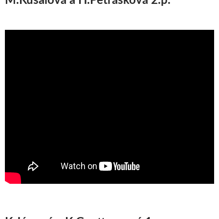
M.Kusalová a H.Petrášková 2.p.