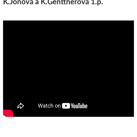
K.Jónová a K.Genttnerová 1.p.