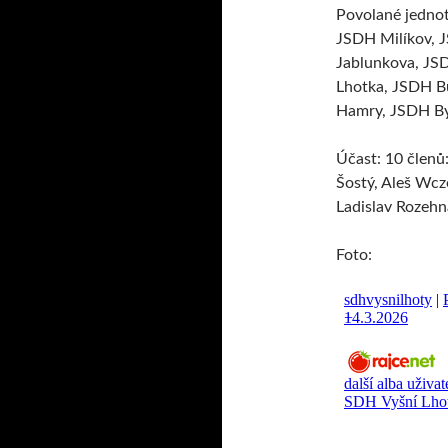
Povolané jednot
JSDH Milíkov, 
Jablunkova, JS
Lhotka, JSDH B
Hamry, JSDH Bys
Účast: 10 členů
Šostý, Aleš Wcze
Ladislav Rozehn
Foto: