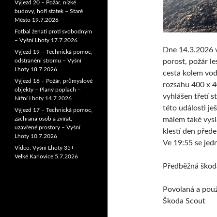
Výjezd 20 – Požár, nízké
budovy, hoří statek – Staré
Město 19.7.2026
Fotbal ženatí proti svobodným
– Vyšní Lhoty 17.7.2026
Dne 14.3.2026 v
Výjezd 19 – Technická pomoc,
odstranění stromu – Vyšní
porost, požár le
Lhoty 18.7.2026
cesta kolem vod
Výjezd 18 – Požár, průmyslové
rozsahu 400 x 40
objekty – Planý poplach –
vyhlášen třetí 
Nižní Lhoty 14.7.2026
této události je
Výjezd 17 – Technická pomoc,
záchrana osob a zvířat,
málem také vysl
uzavřené prostory – Vyšní
klestí den před
Lhoty 10.7.2026
Ve 19:55 se jedn
Video: Vyšní Lhoty 35+ –
Velké Karlovice 5.7.2026
Předběžná škoda
Povolaná a použ
Škoda Scout