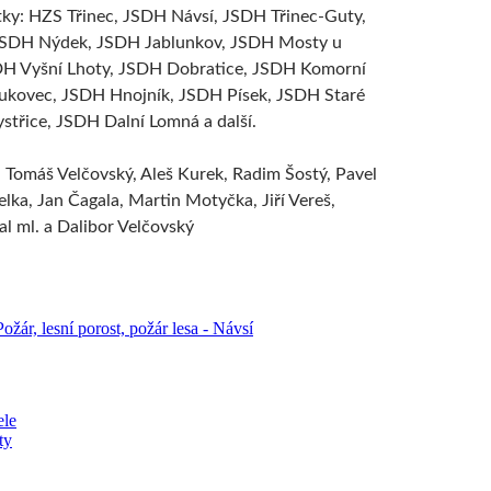
ky: HZS Třinec, JSDH Návsí, JSDH Třinec-Guty,
JSDH Nýdek, JSDH Jablunkov, JSDH Mosty u
DH Vyšní Lhoty, JSDH Dobratice, JSDH Komorní
ukovec, JSDH Hnojník, JSDH Písek, JSDH Staré
třice, JSDH Dalní Lomná a další.
: Tomáš Velčovský, Aleš Kurek, Radim Šostý, Pavel
lka, Jan Čagala, Martin Motyčka, Jiří Vereš,
al ml. a Dalibor Velčovský