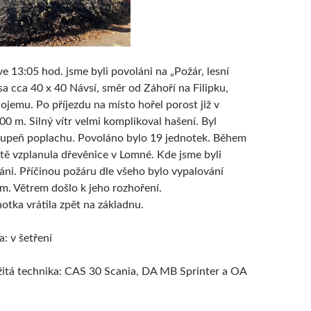
e 13:05 hod. jsme byli povoláni na „Požár, lesní
sa cca 40 x 40 Návsí, směr od Záhoří na Filipku,
ojemu. Po příjezdu na místo hořel porost již v
0 m. Silný vítr velmi komplikoval hašení. Byl
stupeň poplachu. Povoláno bylo 19 jednotek. Během
ště vzplanula dřevěnice v Lomné. Kde jsme byli
áni. Příčinou požáru dle všeho bylo vypalování
em. Větrem došlo k jeho rozhoření.
otka vrátila zpět na základnu.
: v šetření
itá technika: CAS 30 Scania, DA MB Sprinter a OA