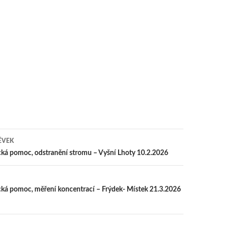
ĚVEK
 pro příspěvek
cká pomoc, odstranění stromu – Vyšní Lhoty 10.2.2026
cká pomoc, měření koncentrací – Frýdek- Místek 21.3.2026