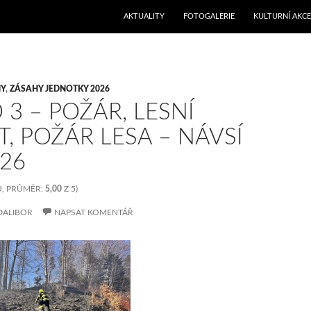
PŘEJÍT K OBSAHU WEBU
AKTUALITY
FOTOGALERIE
KULTURNÍ AKCE
Y
,
ZÁSAHY JEDNOTKY 2026
 3 – POŽÁR, LESNÍ
, POŽÁR LESA – NÁVSÍ
026
, PRŮMĚR:
5,00
Z 5)
DALIBOR
NAPSAT KOMENTÁŘ