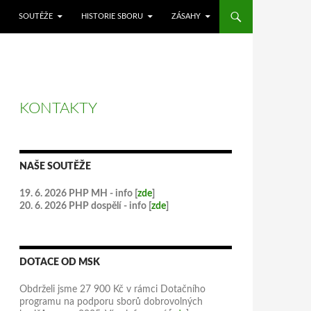
SOUTĚŽE
HISTORIE SBORU
ZÁSAHY
KONTAKTY
NAŠE SOUTĚŽE
19. 6. 2026 PHP MH - info [
zde
]
20. 6. 2026 PHP dospělí - info [
zde
]
DOTACE OD MSK
Obdrželi jsme 27 900 Kč v rámci Dotačního
programu na podporu sborů dobrovolných