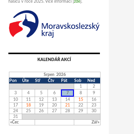
hasičů v roce 2025. Více informací [
zde
].
KALENDÁŘ AKCÍ
Srpen 2026
Pon
Úte
Stř
Čtv
Pát
Sob
Ned
1
2
3
4
5
6
7
8
9
10
11
12
13
14
15
16
17
18
19
20
21
22
23
24
25
26
27
28
29
30
31
«Čec
Zář»