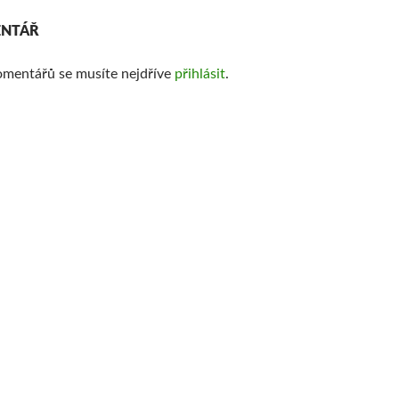
ENTÁŘ
omentářů se musíte nejdříve
přihlásit
.