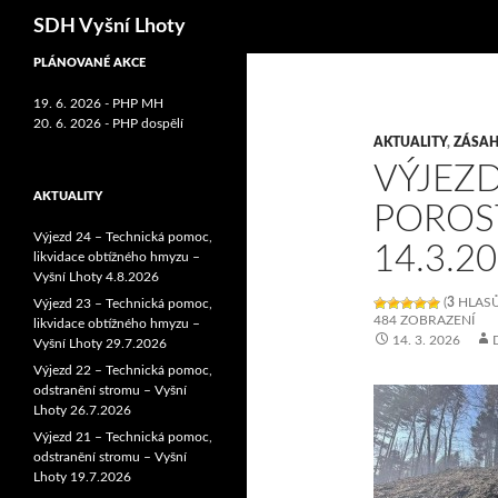
Hledat
SDH Vyšní Lhoty
PLÁNOVANÉ AKCE
19. 6. 2026 - PHP MH
20. 6. 2026 - PHP dospělí
AKTUALITY
,
ZÁSAH
VÝJEZD
AKTUALITY
POROST
Výjezd 24 – Technická pomoc,
14.3.2
likvidace obtížného hmyzu –
Vyšní Lhoty 4.8.2026
(
3
HLASŮ
Výjezd 23 – Technická pomoc,
484 ZOBRAZENÍ
likvidace obtížného hmyzu –
14. 3. 2026
Vyšní Lhoty 29.7.2026
Výjezd 22 – Technická pomoc,
odstranění stromu – Vyšní
Lhoty 26.7.2026
Výjezd 21 – Technická pomoc,
odstranění stromu – Vyšní
Lhoty 19.7.2026