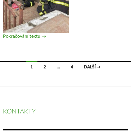
Pokračování textu
Výjezd 18 — Technická pomoc, likvidace ob
→
1
2
…
4
DALŠÍ →
Navigace pro příspěvky
KONTAKTY