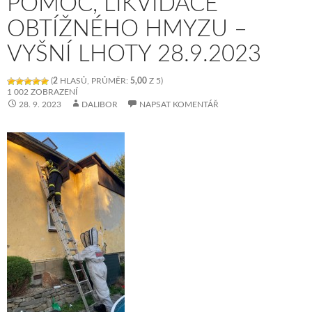
POMOC, LIKVIDACE
OBTÍŽNÉHO HMYZU –
VYŠNÍ LHOTY 28.9.2023
(
2
HLASŮ, PRŮMĚR:
5,00
Z 5)
1 002 ZOBRAZENÍ
28. 9. 2023
DALIBOR
NAPSAT KOMENTÁŘ