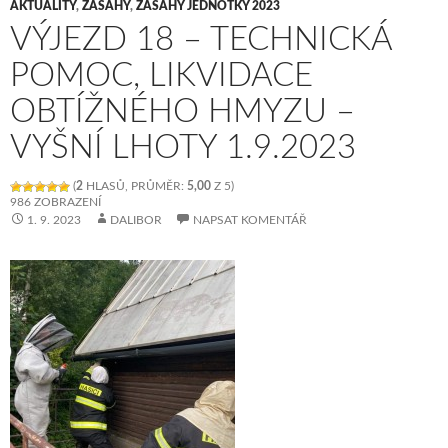
AKTUALITY
,
ZÁSAHY
,
ZÁSAHY JEDNOTKY 2023
VÝJEZD 18 – TECHNICKÁ
POMOC, LIKVIDACE
OBTÍŽNÉHO HMYZU –
VYŠNÍ LHOTY 1.9.2023
(
2
HLASŮ, PRŮMĚR:
5,00
Z 5)
986 ZOBRAZENÍ
1. 9. 2023
DALIBOR
NAPSAT KOMENTÁŘ