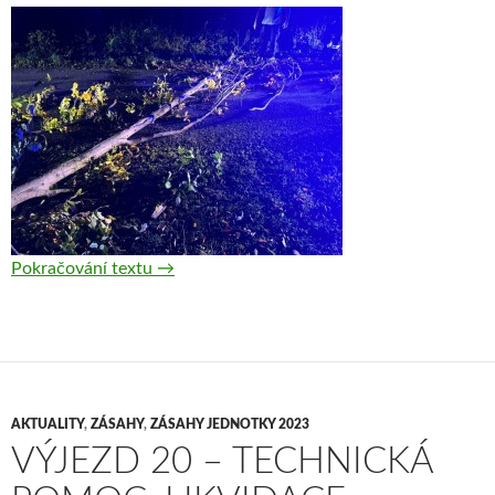
Pokračování textu
Výjezd 21 — Technická pomoc, odstranění 
→
AKTUALITY
,
ZÁSAHY
,
ZÁSAHY JEDNOTKY 2023
VÝJEZD 20 – TECHNICKÁ