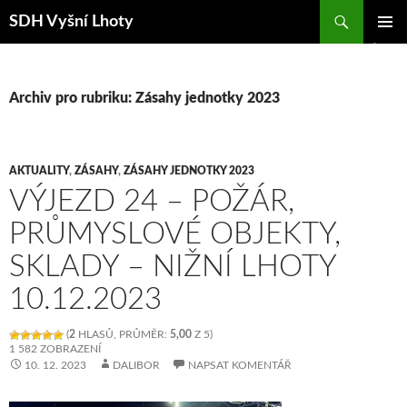
Hledat
SDH Vyšní Lhoty
PŘEJÍT K OBSAHU WEBU
ZÁKLAD
NAVIGA
MENU
Archiv pro rubriku: Zásahy jednotky 2023
AKTUALITY
,
ZÁSAHY
,
ZÁSAHY JEDNOTKY 2023
VÝJEZD 24 – POŽÁR,
PRŮMYSLOVÉ OBJEKTY,
SKLADY – NIŽNÍ LHOTY
10.12.2023
(
2
HLASŮ, PRŮMĚR:
5,00
Z 5)
1 582 ZOBRAZENÍ
10. 12. 2023
DALIBOR
NAPSAT KOMENTÁŘ