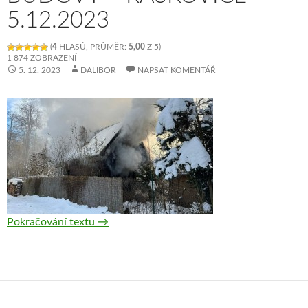
5.12.2023
(
4
HLASŮ, PRŮMĚR:
5,00
Z 5)
1 874 ZOBRAZENÍ
5. 12. 2023
DALIBOR
NAPSAT KOMENTÁŘ
Pokračování textu
Výjezd 23 — Požár, nízké budovy — Raškovi
→