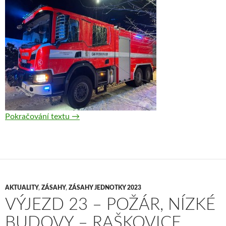
Pokračování textu
Výjezd 24 — Požár, průmyslové objekty, skl
→
AKTUALITY
,
ZÁSAHY
,
ZÁSAHY JEDNOTKY 2023
VÝJEZD 23 – POŽÁR, NÍZKÉ
BUDOVY – RAŠKOVICE