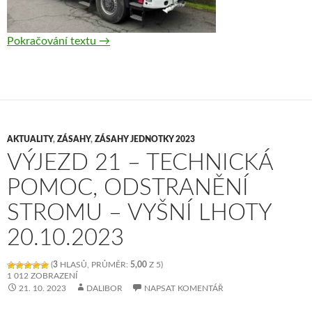
Pokračování textu
Výjezd 22 — Technická pomoc, spolupráce s
→
AKTUALITY
,
ZÁSAHY
,
ZÁSAHY JEDNOTKY 2023
VÝJEZD 21 – TECHNICKÁ
POMOC, ODSTRANĚNÍ
STROMU – VYŠNÍ LHOTY
20.10.2023
(
3
HLASŮ, PRŮMĚR:
5,00
Z 5)
1 012 ZOBRAZENÍ
21. 10. 2023
DALIBOR
NAPSAT KOMENTÁŘ