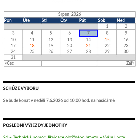
Srpen 2026
Pon
Úte
Stř
Čtv
Pát
Sob
Ned
1
2
3
4
5
6
7
8
9
10
11
12
13
14
15
16
17
18
19
20
21
22
23
24
25
26
27
28
29
30
31
«Čec
Zář»
SCHŮZE VÝBORU
Se bude konat v neděli 7.6.2026 od 10:00 hod. na hasičárně
POSLEDNÍ VÝJEZDY JEDNOTKY
24 – Technická pomoc, likvidace obtížného hmyzu – Vyšní Lhoty