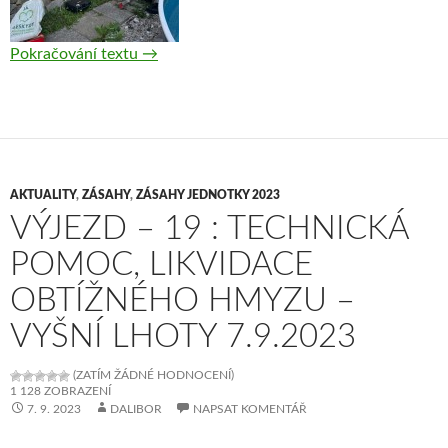
Pokračování textu
Výjezd 20 — Technická pomoc, likvidace ob
→
AKTUALITY
,
ZÁSAHY
,
ZÁSAHY JEDNOTKY 2023
VÝJEZD – 19 : TECHNICKÁ
POMOC, LIKVIDACE
OBTÍŽNÉHO HMYZU –
VYŠNÍ LHOTY 7.9.2023
(ZATÍM ŽÁDNÉ HODNOCENÍ)
1 128 ZOBRAZENÍ
7. 9. 2023
DALIBOR
NAPSAT KOMENTÁŘ